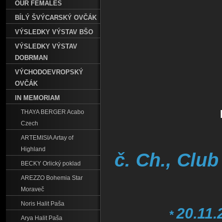
OUR FEMALES
BÍLÝ ŠVÝCARSKÝ OVČÁK
VÝSLEDKY VÝSTAV BŠO
VÝSLEDKY VÝSTAV
DOBRMAN
VÝCHODOEVROPSKÝ
OVČÁK
IN MEMORIAM
THAYA BERGER Acabo
Czech
ARTEMISIA Artay of
Highland
č. Ch., Clu
BECKY Orlický poklad
AREZZO Bohemia Star
Moraveč
Noris Halit Paša
20.11.
*
Arya Halit Paša