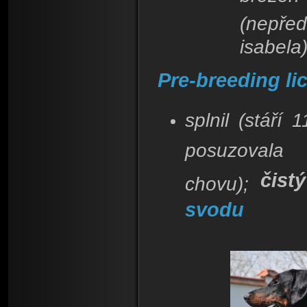
(nepře
isabela
Pre-breeding li
splnil (stáří 
posuzovala
čist
chovu);
svodu