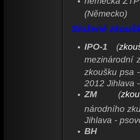
německá ZTP 
(Německo)
Složené zkouš
IPO-1
(
zkou
mezinárodní 
zkoušku psa -
2012 Jihlava 
ZM
(
zkou
národního zk
Jihlava - psov
BH