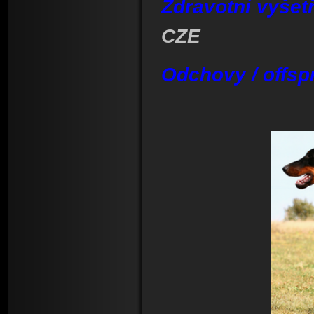
Zdravotní vyšetř
CZE
Odchovy / offsp