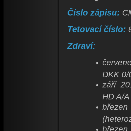
Číslo zápisu:
C
Tetovací číslo:
Zdraví:
červene
DKK 0/
září 2
HD A/A
březe
(hetero
březen