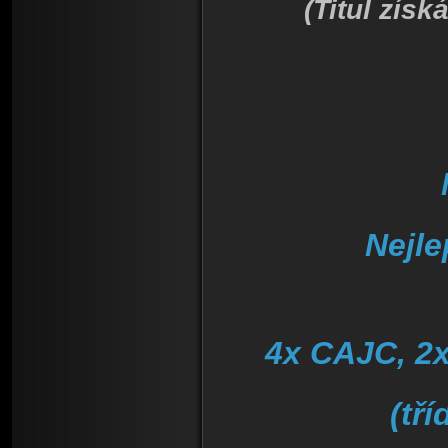
(Titul zís
Nejle
4x CAJC, 2x
(tř