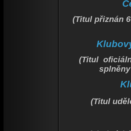
Č
(Titul přiznán
Klubov
(Titul oficiá
splněny
Kl
(Titul udě