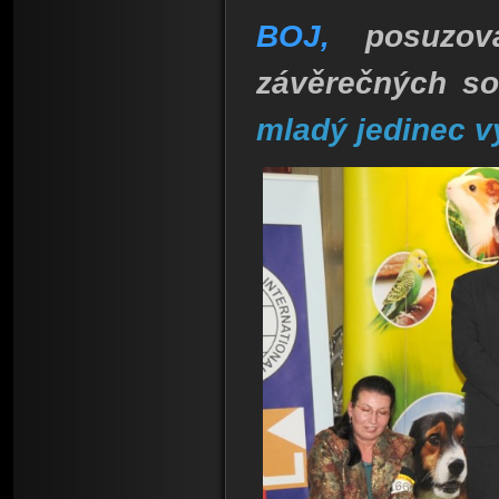
BOJ,
posuzov
závěrečných s
mladý jedinec v