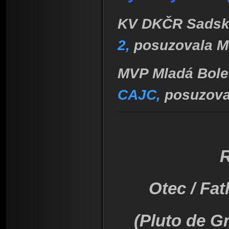
KV DKČR Sadská 
2,
posuzovala M
MVP Mladá Boles
CAJC,
posuzoval
Otec / Fat
(Pluto de Gr