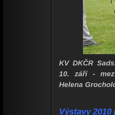
KV DKČR Sadská
10. září - mez
Helena Grochol
Výstavy 2010 