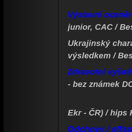
Výstavní oceněn
junior, CAC / Be
Ukrajinský chara
výsledkem / Bes
Zdravotní vyšetř
- bez známek DC
DKK 0
Ekr - ČR) / hip
Odchovy / offs