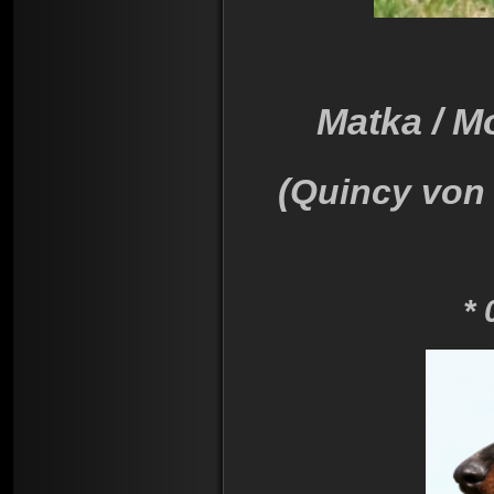
Matka / M
(
Quincy von
* 