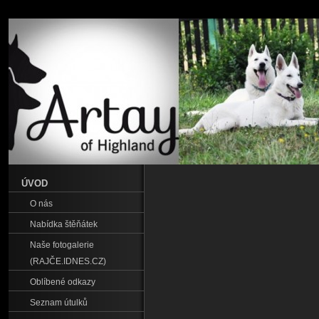
ÚVOD
O nás
Nabídka štěňátek
Naše fotogalerie
(RAJČE.IDNES.CZ)
Oblíbené odkazy
Seznam útulků