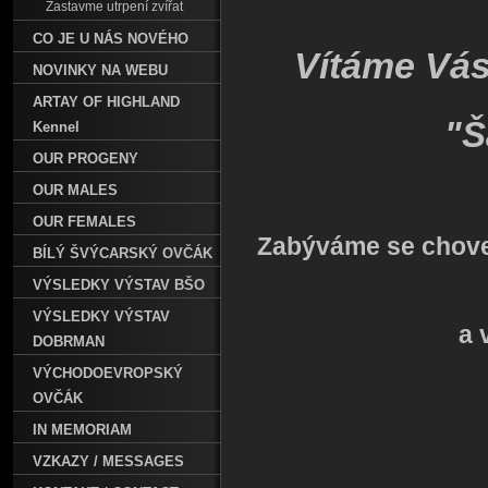
Zastavme utrpení zvířat
CO JE U NÁS NOVÉHO
Vítáme Vás
NOVINKY NA WEBU
ARTAY OF HIGHLAND
"Š
Kennel
OUR PROGENY
OUR MALES
OUR FEMALES
Zabýváme se chove
BÍLÝ ŠVÝCARSKÝ OVČÁK
VÝSLEDKY VÝSTAV BŠO
VÝSLEDKY VÝSTAV
a 
DOBRMAN
VÝCHODOEVROPSKÝ
OVČÁK
IN MEMORIAM
VZKAZY / MESSAGES