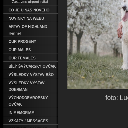
Zastavme utrpení zvířat
CO JE U NÁS NOVÉHO
NOVINKY NA WEBU
ARTAY OF HIGHLAND
Kennel
OUR PROGENY
OUR MALES
OUR FEMALES
BÍLÝ ŠVÝCARSKÝ OVČÁK
VÝSLEDKY VÝSTAV BŠO
VÝSLEDKY VÝSTAV
DOBRMAN
foto: L
VÝCHODOEVROPSKÝ
OVČÁK
IN MEMORIAM
VZKAZY / MESSAGES