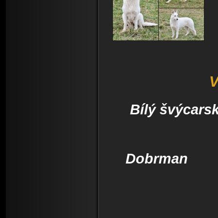
V
Bílý švýcars
Dobrman