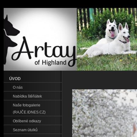
ÚVOD
O nás
Nabídka štěňátek
Naše fotogalerie
(RAJČE.IDNES.CZ)
Oblíbené odkazy
Seznam útulků