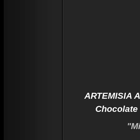
ARTEMISIA Ar
Chocolate
"Míš
"Fa