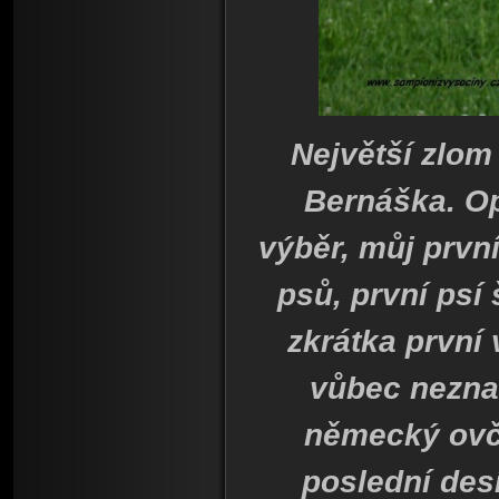
Největší zlom
Bernáška. Op
výběr, můj prvn
psů, první psí 
zkrátka první
vůbec nezna
německý ovčá
poslední desí