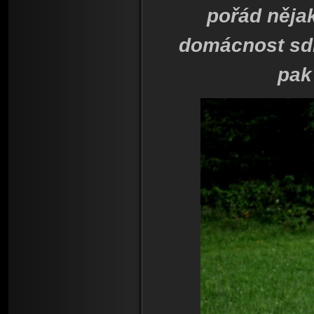
pořád nějak
domácnost sdí
pak 