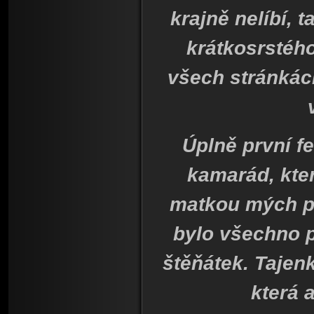
krajně nelíbí,
krátkosrstého
všech stránkách
Úplně první f
kamarád, kter
matkou mých pr
bylo všechno 
štěňátek. Tajen
která 