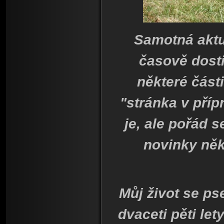
Samotná aktu
časově dost
některé čás
"stránka v příp
je, ale pořád s
novinky něk
Můj život se ps
dvaceti pěti le