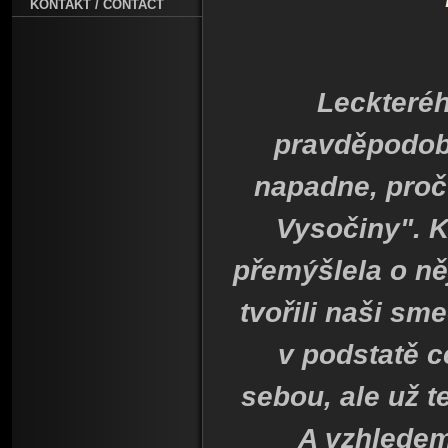
KONTAKT / CONTACT
Leckteréh
pravděpodob
napadne, proč
Vysočiny". K
přemýšlela o n
tvořili naši sm
v podstatě c
sebou, ale už t
A vzhledem