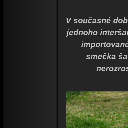
V současné době
jednoho interša
importované
smečka ša
nerozros