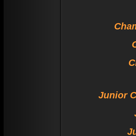
Cham
C
Junior
C
J