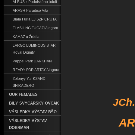
ALBUS z Podolského údolí
ARASH Paradiso Vita
Biała Furia EJ SZPICRUTA
FLASHING FUGAZI Atagora
KAMAZ u Źródła
LARGO LUMINOUS STAR
Royal Dignity
Pappel Park DARKHAN
READY FOR ARTAY Atagora
Zelenyy Yar KSAND
SHIKADERO
OUR FEMALES
JCh.
BÍLÝ ŠVÝCARSKÝ OVČÁK
VÝSLEDKY VÝSTAV BŠO
AR
VÝSLEDKY VÝSTAV
DOBRMAN