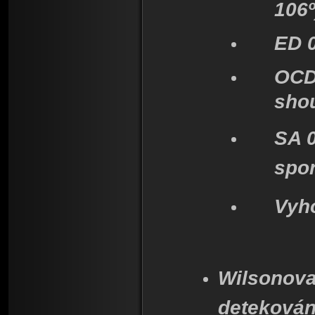
106
º
ED 0
OCD 
shou
SA 0
spon
Vyh
Wilsonova
detekován