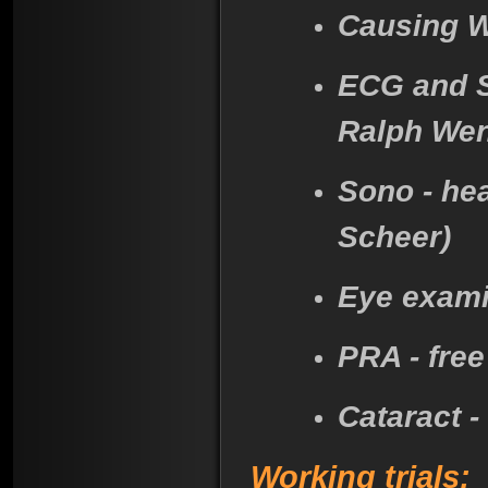
Causing Wi
ECG and So
Ralph Wen
Sono - hea
Scheer)
Eye exami
PRA - free
Cataract -
Working trials: