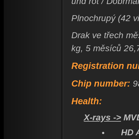
und rot / Dobrma
Plnochrupý (42 v
Drak ve třech měs
kg, 5 měsíců 26,7
Registration n
Chip number:
9
Health:
X-rays ->
MVDr
HD A