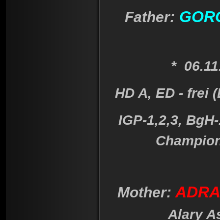
GORO 
Father:
*
06.11.
HD A, ED - frei 
IGP-1,2,3, BgH-
Champion
ADRAS
Mother:
Alary A