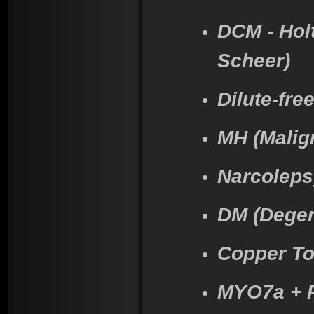
DCM - Holt
Scheer)
Dilute-free
MH (Malign
Narcolepsy
DM (Degene
Copper Tox
MYO7a + P