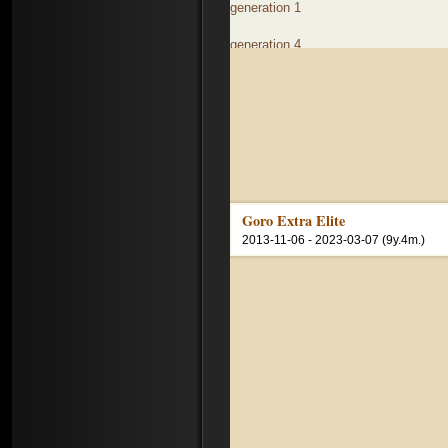
generation 1
generation 4
averagely age: 9.7years
Goro Extra Elite
2013-11-06 - 2023-03-07 (9y.4m.)