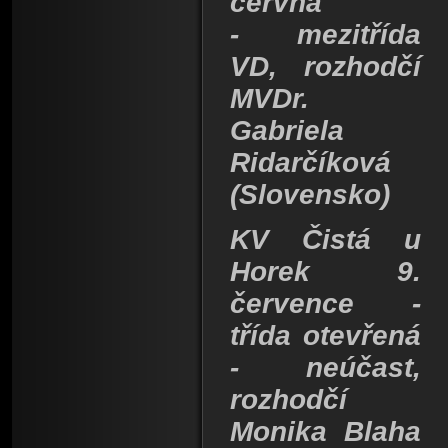
června
-
mezitřída
VD, rozhodčí
MVDr.
Gabriela
Ridarčíková
(Slovensko)
KV Čistá u
Horek 9.
července -
třída otevřená
- neúčast,
rozhodčí
Monika Blaha