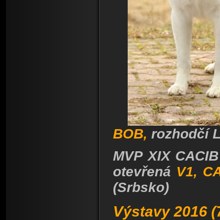
BOB,
rozhodčí 
MVP XIX CACIB S
otevřená
V1, C
(Srbsko)
V
ýstavy 2016 (