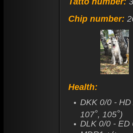
Tatto number:
Chip number:
2
Health
:
DKK 0/0 - HD 
°
°
107
, 105
)
DLK 0/0 - ED 