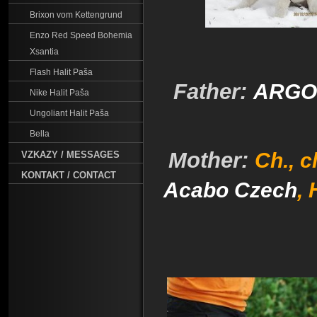
Brixon vom Kettengrund
Enzo Red Speed Bohemia
Xsantia
Flash Halit Paša
Father:
ARGO 
Nike Halit Paša
Ungoliant Halit Paša
Bella
Mother:
Ch., c
VZKAZY / MESSAGES
KONTAKT / CONTACT
Acabo Czech
,