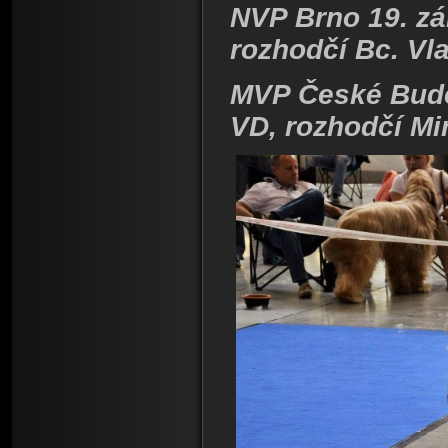
NVP Brno 19. zář
rozhodčí Bc. Vl
MVP České Buděj
VD,
rozhodčí Mi