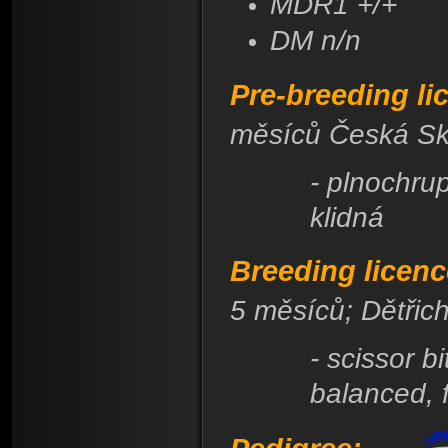
MDR1 +/+
DM n/n
Pre-breeding li
měsíců Česká Sk
- plnochru
klidná
Breeding licenc
5 měsíců; Dětřich
- scissor b
balanced, f