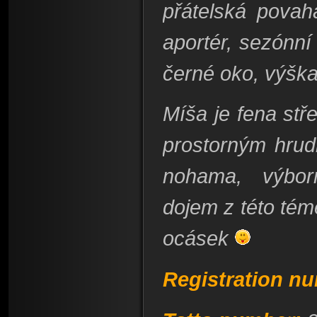
přátelská povah
aportér, sezónní
černé oko, výška
Míša je fena stře
prostorným hru
nohama, výbor
dojem z této témě
ocásek
Registration n