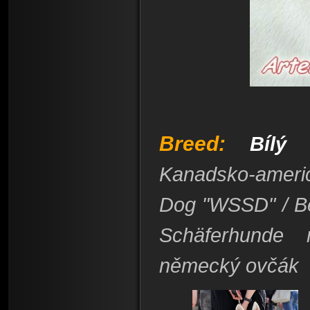
Breed:
Bílý
Kanadsko-ameri
Dog "WSSD" / Be
Schäferhunde 
německý ovčák