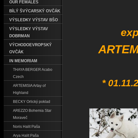
OUR FEMALES
BÍLÝ ŠVÝCARSKÝ OVČÁK
VÝSLEDKY VÝSTAV BŠO
VÝSLEDKY VÝSTAV
exp
DOBRMAN
VÝCHODOEVROPSKÝ
ARTEMI
OVČÁK
IN MEMORIAM
THAYA BERGER Acabo
Czech
* 01.11.
ARTEMISIA Artay of
Highland
BECKY Orlický poklad
AREZZO Bohemia Star
Moraveč
Noris Halit Paša
Arya Halit Paša