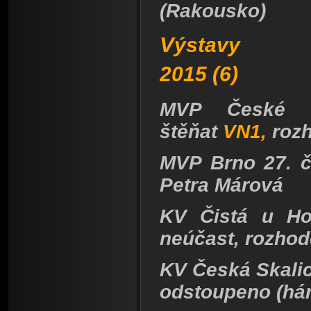
(Rakousko)
V
ýstavy
2015 (6)
MVP České B
štěňat
VN1,
rozh
MVP Brno 27. č
Petra Márová
KV Čistá u Hor
neúčast, rozhod
KV Česká Skalice
odstoupeno (hár