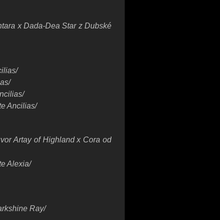
ntara x Dada-Dea Star z Dubské
ilias/
as/
cilias/
e Ancilias/
zvor Artay of Highland x Cora od
e Alexia/
arkshine Ray/