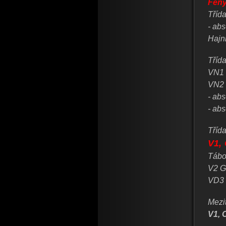
Feny
Třída
- ab
Hajn
Třída
VN1 
VN2 
- ab
- abs
Třída
V1,
Tábo
V2 G
VD3 
Mezit
V1, 