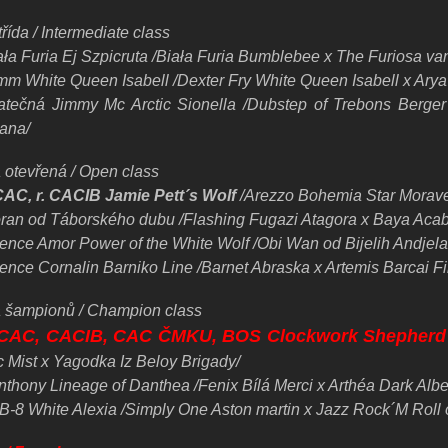
řída / Intermediate class
ła Furia Ej Szpicruta /Biała Furia Bumblebee x The Furiosa van
mm White Queen Isabell /Dexter Fry White Queen Isabell x Ary
atečná Jimmy Mc Arctic Sionella /Dubstep of Trebons Berger
ana/
a otevřená / Open class
CAC, r. CACIB Jamie Pett´s Wolf
/Arezzo Bohemia Star Morave
ran od Táborského dubu /Flashing Fugazi Atagora x Baya Aca
ence Amor Power of the White Wolf /Obi Wan od Bijelih Andjela 
sence Cornalin Barniko Line /Barnet Abraska x Artemis Barcai Fi
a
šampionů / Champion
class
 CAC, CACIB, CAC ČMKU, BOS Clockwork Shepherd
c Mist x Yagodka Iz Beloy Brigady/
nthony Lineage of Danthea /Fenix Bílá Merci x Arthéa Dark Albe
B-8 White Alexia /Simply One Aston martin x Jazz Rock´M Roll 