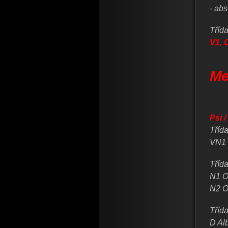
- ab
Třída
V1, 
Me
Psi 
Třída
VN1 
Třída
N1 O
N2 O
Třída
D Alb