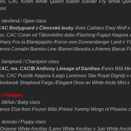
res. CAC Kimm White Queen Isabell /Dexter Fry White Que
on/
a otevřená / Open class
 CAC Bodyguard
z Čínovské louky
/Ares Callidus Eiwy-Wolf x
res. CAC Coran od Táborského dubu /Flashing Fugazi Atagora
Hairy Fox la Blankpapilio /Keron vom Donnersberger Land x Yla
sence Cornalin Barniko Line /Barnet Abraska x Artemis Barcai Fi
a
šampionů / Champion
class
CAC, res. CACIB Anthony Lineage of Danthea
/Fenix Bílá Mer
res. CAC Puzzlik
Atagora /Largo Luminous Star Royal Dignity x 
lockwork Shepherd Fargo /Elegant Orion av White Arctic Mist x
 / Females
 štěňat / Baby class
sence Elza from
Frozen Wibi /Prince Yummy Wings of Phoenix x
 dorostu / Puppy class
Orianne White Ancilias /Lares
White Ancilias x Juki
White Ancili