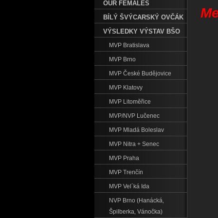
OUR FEMALES
Me
BÍLÝ ŠVÝCARSKÝ OVČÁK
VÝSLEDKY VÝSTAV BŠO
MVP Bratislava
MVP Brno
MVP České Budějovice
MVP Klatovy
MVP Litoměřice
MVP/NVP Lučenec
MVP Mladá Boleslav
MVP Nitra + Senec
MVP Praha
MVP Trenčín
MVP Vel´ká Ida
NVP Brno (Hanácká‚
Špilberka‚ Vánočka)