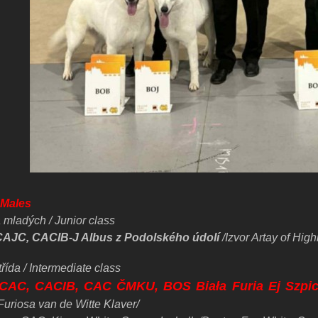
/ Males
 mladých / Junior class
CAJC, CACIB-J Albus z Podolského údolí
/Izvor Artay of High
řída / Intermediate class
 CAC, CACIB, CAC ČMKU, BOS Biała Furia Ej Szpic
Furiosa van de Witte Klaver/