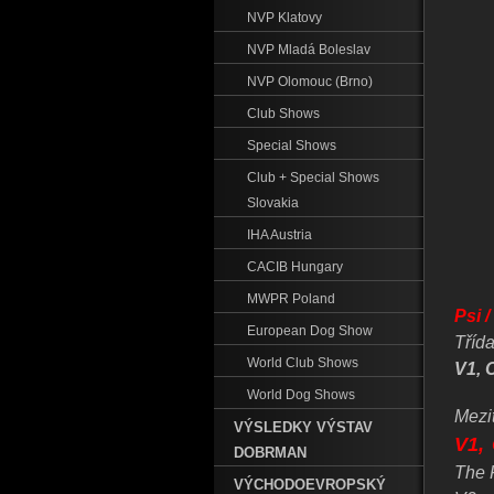
NVP Klatovy
NVP Mladá Boleslav
NVP Olomouc (Brno)
Club Shows
Special Shows
Club + Special Shows
Slovakia
IHA Austria
CACIB Hungary
MWPR Poland
Psi 
European Dog Show
Třída
World Club Shows
V1, 
World Dog Shows
Mezit
VÝSLEDKY VÝSTAV
V1,
DOBRMAN
The 
VÝCHODOEVROPSKÝ