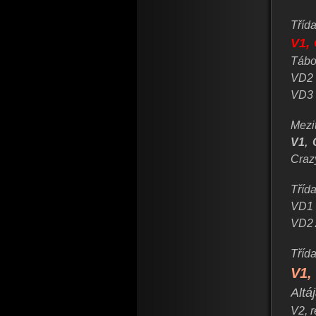
Třída
V1,
Tábo
VD2 
VD3 
Mezit
V1, 
Craz
Tříd
VD1 
VD2 
Tříd
V1,
Altá
V2, 