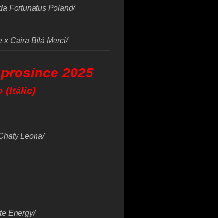
da Fortunatus Poland/
 x Caira Bílá Merci/
 prosince 2025
(Itálie)
 Chaty Leona/
ite Energy/