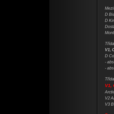
Mezit
D Bia
D Ki
Dost
Mont
Tříd
V1, 
D Co
- abs
- ab
Tříd
V1,
Arcti
V2 A
V3 B