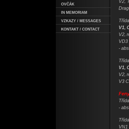
V2, 
OVČÁK
Drag
IN MEMORIAM
Tříd
VZKAZY / MESSAGES
V1,
KONTAKT / CONTACT
V2, 
VD3 
- ab
Tříd
V1, 
V2, 
V3 C
Feny
Třída
- ab
Třída
VN1 