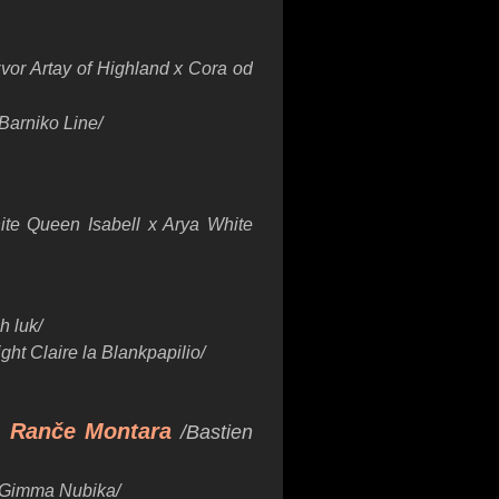
zvor Artay of Highland x Cora od
Barniko Line/
ite Queen Isabell x Arya White
h luk/
t Claire la Blankpapilio/
 Ranče Montara
/Bastien
x Gimma Nubika/