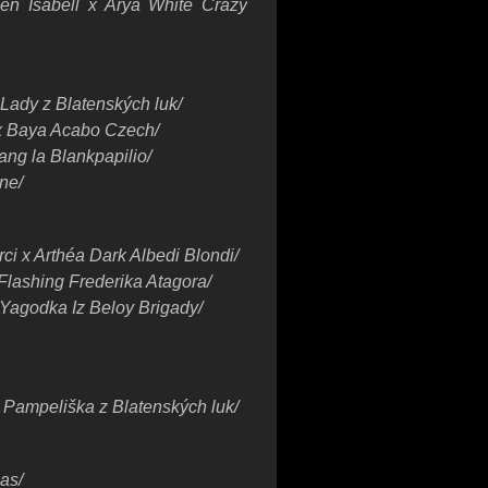
en Isabell x Arya White Crazy
 Lady z Blatenských luk/
 x Baya Acabo Czech/
ng la Blankpapilio/
ne/
ci x Arthéa Dark Albedi Blondi/
Flashing Frederika Atagora/
 Yagodka Iz Beloy Brigady/
 Pampeliška z Blatenských luk/
as/