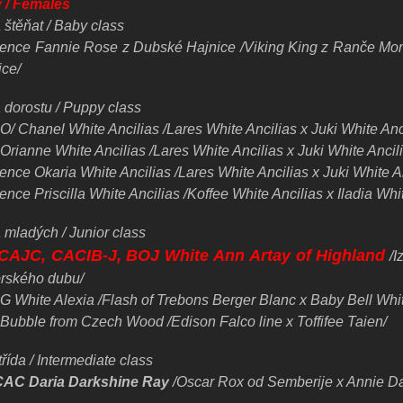
 / Females
 štěňat / Baby class
sence Fannie Rose z Dubské Hajnice /Viking King z Ranče Mo
ice/
 dorostu / Puppy class
O/ Chanel White Ancilias /Lares
White Ancilias x Juki
White Anc
Orianne White Ancilias /Lares
White Ancilias x Juki
White Ancili
sence Okaria
White Ancilias /Lares
White Ancilias x Juki
White An
ence Priscilla White Ancilias /Koffee
White Ancilias x Iladia
Whit
 mladých / Junior class
 CAJC, CACIB-J, BOJ White Ann Artay of Highland
/I
rského dubu/
G White Alexia /Flash of Trebons Berger Blanc x Baby Bell Whit
Bubble from Czech Wood /Edison Falco line x Toffifee Taien/
řída / Intermediate class
CAC Daria Darkshine Ray
/Oscar Rox od Semberije x Annie D