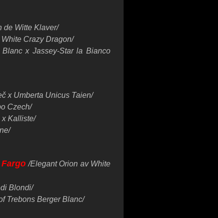
 de Witte Klaver/
a White Crazy Dragon/
 Blanc x Jassey-Star la Bianco
č x Umberta Unicus Taien/
bo Czech/
x Kalliste/
ne/
 Fargo
/Elegant Orion av White
di Blondi/
of Trebons Berger Blanc/