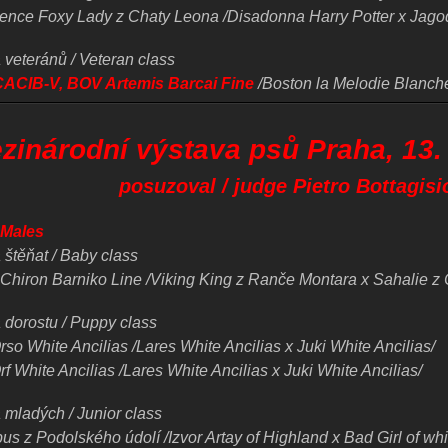
sence Foxy Lady
z Chaty Leona /Disadonna Harry Potter x Jago
 veteránů / Veteran class
CACIB-V, BOV Artemis Barcai Fine
/Boston la Melodie Blanche
zinárodní výstava psů Praha, 13.
posuzoval / judge Pietro Bottagisio 
/ Males
 štěňat / Baby class
Chiron Barniko Line /Viking King z Ranče Montara x Sahalie z
 dorostu / Puppy class
rso
White Ancilias /Lares
White Ancilias x Juki
White Ancilias/
rf
White Ancilias /Lares
White Ancilias x Juki
White Ancilias/
 mladých / Junior class
us z Podolského údolí /Izvor Artay of Highland x Bad Girl of wh