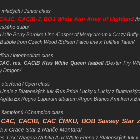
 mladých / Junior class
 CAJC, CACIB-J, BOJ White Ann Artay of Highland
/I
rského dubu/
Halle Berry Barniko Line /Casper of Merry dream x Crazy Buffy 
Bubble from Czech Wood /Edison Falco line x Toffifee Taien/
řída / Intermediate class
CAC, res. CACIB Kiss White Queen Isabell
/
Dexter Fry Wh
y Dragon/
a otevřená / Open class
Unnie z Blatenských luk /Rus Pride Lucky x Lucky z Blatenskýc
Agáta Ex Regno Luparum albarum /Argon Blanco Amafren x Brigh
a
šampionů / Champion
class
 CAC, CACIB, CAC ČMKU, BOB Sassey Star z
ja x Grace Star z Ranče Montara/
res. CAC Niagara Nubika /Lux White Friend z Blatenských luk 