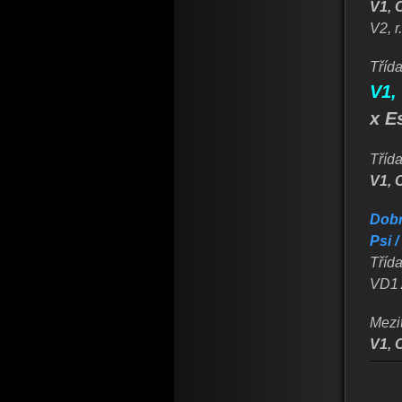
V1, 
V2, 
Třída
V1,
x E
Tříd
V1, 
Dobr
Psi 
Třída
VD1 A
Mezit
V1, 