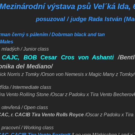
Mezinárodní výstava psů Vel´ká Ida, 
posuzoval / judge Rada István (M
man černý s pálením / Dobrman black and tan
/ Males
 mladých / Junior class
 CAJC, BOB Cesar Cros von Ashanti
/Bentl
onika del Mediano/
ick Norris z Tomky
/Orson von Nemesis x Magic Many z Tomky/
řída / Intermediate class
ira Vento Rolling Stone
/Oscar z Padoku x Tira Vento Becherov
a otevřená / Open class
CAC, r. CACIB Tira Vento Rolls Royce
/Oscar z Padoku x Tira
 pracovní / Working class
CAC, CACIB Tira Vento Foxtrott
/Leo vom Märkischen Land x 