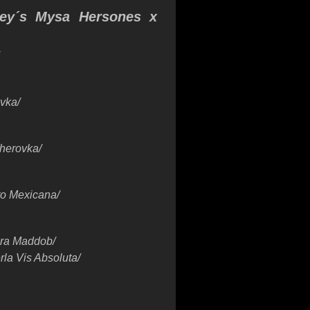
ley´s Mysa Hersones x
vka/
herovka/
to Mexicana/
ara Maddob/
rla Vis Absoluta/