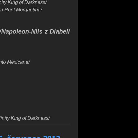
nity King of Darkness/
en Hunt Morgantina/
/
Napoleon-Nils z Diabeli
nto Mexicana/
Finity King of Darkness/