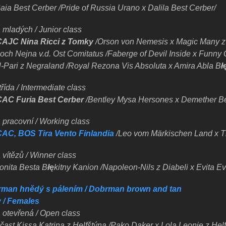
aia Best Cerber /Pride of Russia Urano x Dalila Best Cerber/
 mladých / Junior class
CAJC Nina Ricci z Tomky
/Orson von Nemesis x Magic Many z
och Nejna v.d. Ost Comitatus /Faberge of Devil Inside x Funny
l-Pari z Negraland /Royal Rezona Vis Absoluta x Amira Abla
B
ł
řída / Intermediate class
CAC Furia Best Cerber
/Bentley Mysa Hersones x Demether Be
 pracovní / Working class
CAC, BOS Tira Vento Finlandia
/Leo vom Märkischen Land x T
 vítězů / Winner class
onita Besta B
łę
kitny Kanion /Napoleon-Nils z Diabeli x Evita Ev
man hnědý s pálením / Dobrman brown and tan
 / Females
a otevřená / Open class
čast Kissa Katrina z Helfštýna /Pako Daker x Lola Leonie z Helf