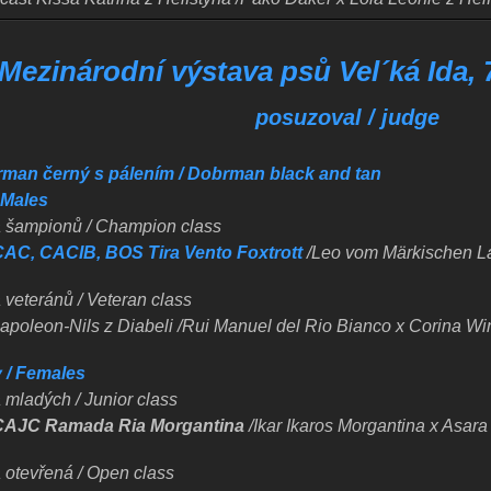
Mezinárodní výstava psů Vel´ká Ida, 
posuzoval / judge
man černý s pálením / Dobrman black and tan
/ Males
a šampionů / Champion class
CAC, CACIB, BOS Tira Vento Foxtrott
/Leo vom Märkischen La
 veteránů / Veteran class
apoleon-Nils z Diabeli /Rui Manuel del Rio Bianco x Corina Wi
 / Females
 mladých / Junior class
CAJC Ramada Ria Morgantina
/Ikar Ikaros Morgantina x Asar
a otevřená / Open class