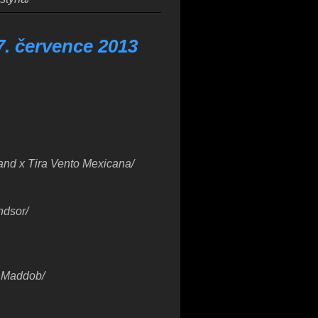
7. července 2013
nd x Tira Vento Mexicana/
ndsor/
a Maddob/