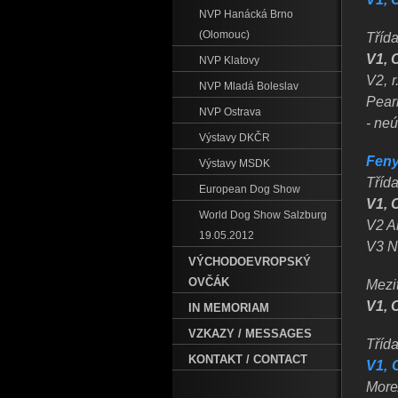
NVP Hanácká Brno
(Olomouc)
Třída
V1, 
NVP Klatovy
V2, 
NVP Mladá Boleslav
Pearl
NVP Ostrava
- ne
Výstavy DKČR
Feny
Výstavy MSDK
Třída
European Dog Show
V1, 
World Dog Show Salzburg
V2 A
19.05.2012
V3 N
VÝCHODOEVROPSKÝ
OVČÁK
Mezit
V1, 
IN MEMORIAM
VZKAZY / MESSAGES
Tříd
KONTAKT / CONTACT
V1, 
More