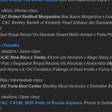
 vítězů / Winner class
CAC Robert Redford Morgantina
/Ikar Ikaros Morgantina x As
r. CAC Bentley Benelli of Kimberly Pearl /Urbano del Diaman
/
účast Royal Rezon Vis Absoluta /Grand Mollis Armani x Petra Pe
 / Females
 mladých / Junior class
CAJC Nina Ricci z Tomky
/Orson von Nemesis x Magic Many z
l-Pari z Negraland /Royal Rezona Vis Absoluta x Amira Abla
B
ł
och Nejna v.d. Ost Comitatus /Faberge of Devil Inside x Funny
řída / Intermediate class
CAC Furia Best Cerber
/Bentley Mysa Hersones x Demether Be
a otevřená / Open class
CAC, CACIB, BOS Pride of Russia Kephara
/Punsh Iz Doma
/