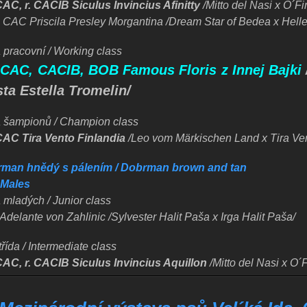
CAC, r. CACIB Siculus Invincius Afinitty
/
Mitto del Nasi x O´Fi
r. CAC Priscila Presley Morgantina
/Dream Star of Bedea x Hell
 pracovní / Working class
 CAC, CACIB, BOB Famous Floris z Innej Bajki
sta Estella Tromelin/
a šampionů / Champion class
CAC Tira Vento Finlandia
/Leo vom Märkischen Land x Tira Ve
man hnědý s pálením / Dobrman brown and tan
/ Males
 mladých / Junior class
delante von Zahlinic /Sylvester Halit Paša x Irga Halit Paša/
řída / Intermediate class
CAC, r. CACIB Siculus Invincius Aquillon
/
Mitto del Nasi x O´