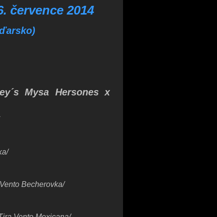
6. července 2014
aďarsko)
ey´s Mysa Hersones x
ka/
 Vento Becherovka/
Tira Vento Mexicana/