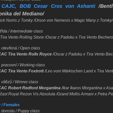
 CAJC, BOB Cesar Cros von Ashanti
/Bent
onika del Mediano/
ick Norris z Tomky
/Orson von Nemesis x Magic Many z Tomky/
řída / Intermediate class
Tira Vento Rolling Stone
/Oscar z Padoku x Tira Vento Bechero
a otevřená / Open class
CAC Tira Vento Rolls Royce
/Oscar z Padoku x Tira Vento Bec
 pracovní / Working class
CAC Tira Vento Foxtrott
/Leo vom Märkischen Land x Tira Ven
 vítězů / Winner class
CAC Robert Redford Morgantina
/Ikar Ikaros Morgantina x As
účast Royal Rezon Vis Absoluta /Grand Mollis Armani x Petra Pe
 / Females
 dorostu / Puppy class