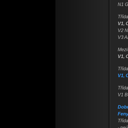
N1 G
Třída
V1, 
V2 N
V3 A
Mezit
V1, 
Třída
V1, 
Třída
V1 B
Dobr
Feny
Tříd
- neú