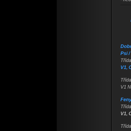
Dobr
Psi 
Tříd
V1, 
Třída
V1 N
Feny
Třída
V1, 
Tříd