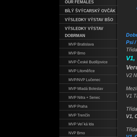
OUR FEMALES
BÍLÝ ŠVÝCARSKÝ OVČÁK
VÝSLEDKY VÝSTAV BŠO
VÝSLEDKY VÝSTAV
Dobr
DOBRMAN
Psi 
MVP Bratislava
Třída
MVP Brno
V1,
MVP České Budějovice
Ver
MVP Litoměřice
V2 N
MVP/NVP Lučenec
Mezit
MVP Mladá Boleslav
V1 T
MVP Nitra + Senec
MVP Praha
Tříd
MVP Trenčín
V1, 
MVP Vel´ká Ida
Třída
NVP Brno
V1, 