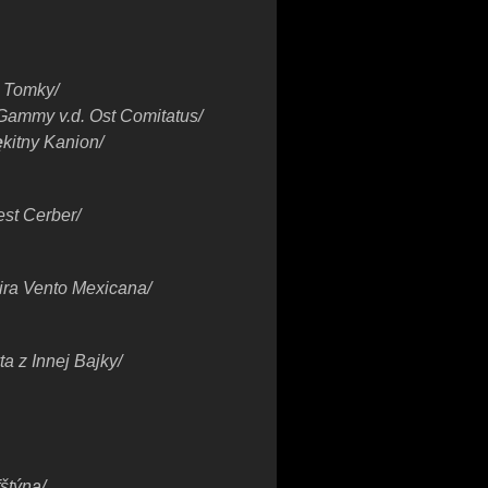
 Tomky/
 Gammy v.d. Ost Comitatus/
ę
kitny Kanion/
st Cerber/
ira Vento Mexicana/
ta z Innej Bajky/
štýna/