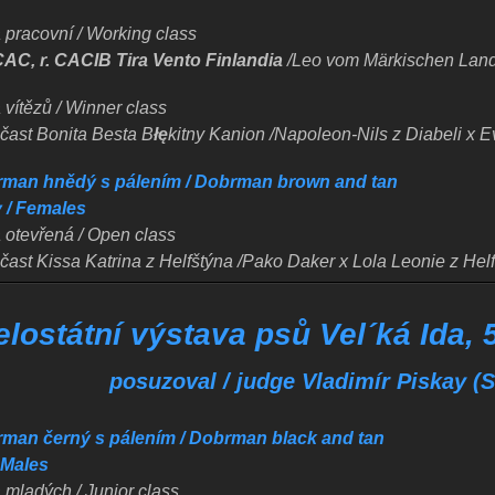
 pracovní / Working class
CAC, r. CACIB Tira Vento Finlandia
/Leo vom Märkischen Land
 vítězů / Winner class
účast Bonita Besta B
łę
kitny Kanion /Napoleon-Nils z Diabeli x Ev
man hnědý s pálením / Dobrman brown and tan
 / Females
a otevřená / Open class
čast Kissa Katrina z Helfštýna /Pako Daker x Lola Leonie z Helf
elostátní výstava psů Vel´ká Ida,
posuzoval / judge Vladimír Piskay (
man černý s pálením / Dobrman black and tan
/ Males
 mladých / Junior class