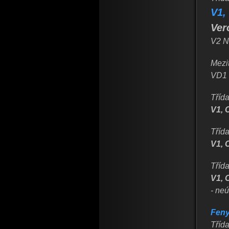
V1,
Ver
V2 N
Mezit
VD1 
Tříd
V1, 
Třída
V1, 
Třída
V1, 
- ne
Feny
Třída