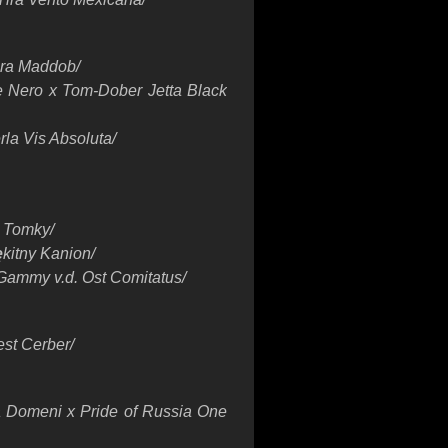
ara Maddob/
te Nero x Tom-Dober Jetta Black
rla Vis Absoluta/
 Tomky/
ę
kitny Kanion/
 Gammy v.d. Ost Comitatus/
st Cerber/
 Domeni x Pride of Russia One