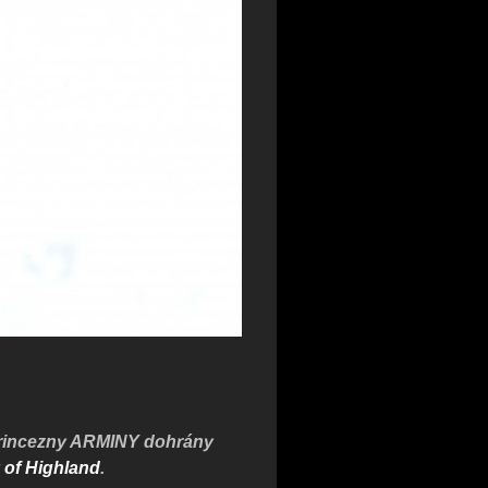
rincezny ARMINY dohrány
of Highland
.