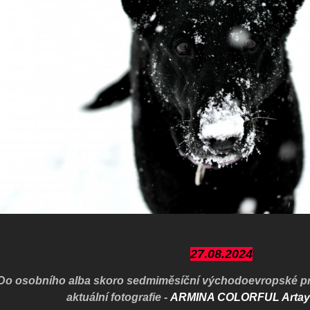
27.08.2024
Do osobního alba skoro sedmiměsíční východoevropské p
aktuální fotografie -
ARMINA COLORFUL Artay 