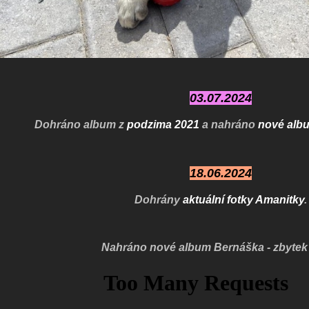
03.07.2024
Dohráno album z
podzima 2021
a nahráno
nové alb
18.06.2024
Dohrány
aktuální fotky Amanitky
.
Nahráno nové album Bernáška - zbytek 