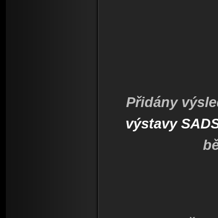
Přidány výsl
výstavy SAD
bě