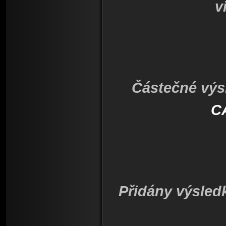
v
Částečné výs
CA
Přidány výsled