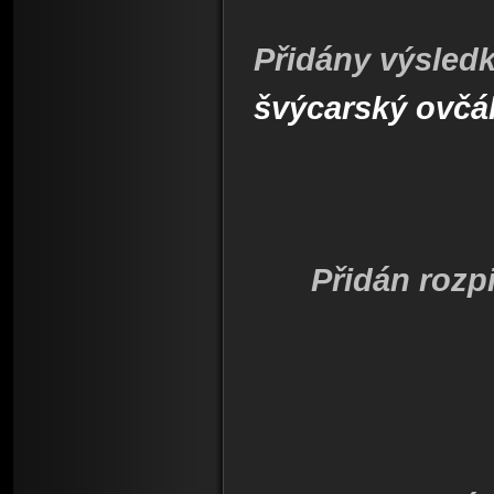
Přidány výsledk
švýcarský ovčá
Přidán rozp