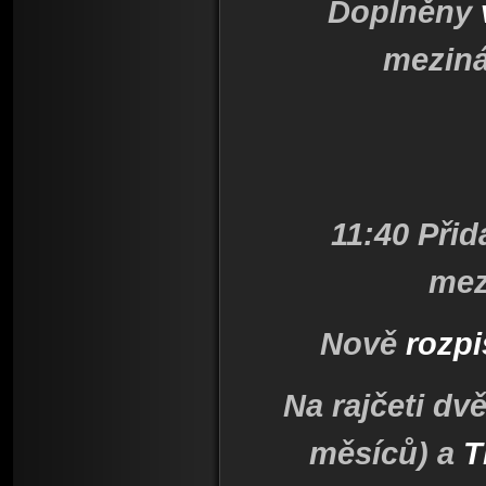
Doplněny
meziná
11:40 Při
mez
Nově
rozp
Na rajčeti dv
měsíců) a
T