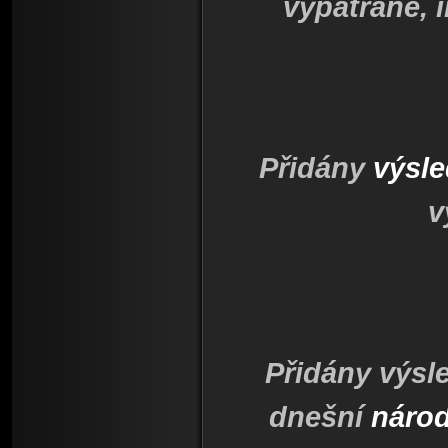
vypátrané, 
Přidány
výsl
v
Přidány výsl
dnešní
náro