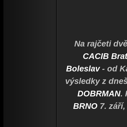
Na rajčeti dv
CACIB Brat
Boleslav
- od K
výsledky z dne
DOBRMAN
.
BRNO
7. září