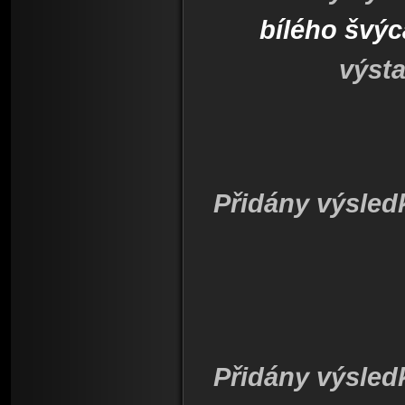
bílého švý
výst
Přidány výsled
Přidány výsled