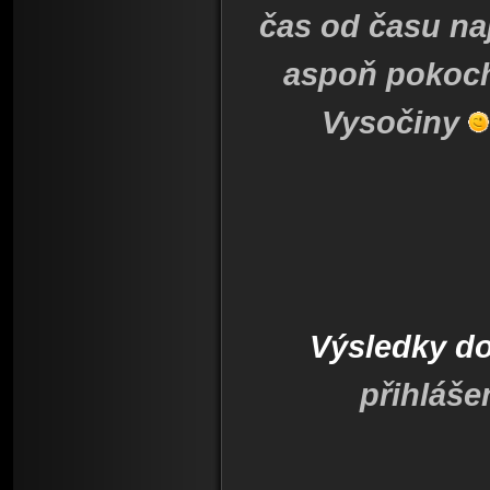
čas od času naj
aspoň pokoch
Vysočiny
Výsledky d
přihláše