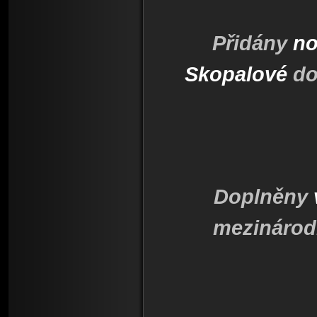
Přidány
no
Skopalové
do
Doplněny
mezinárodn