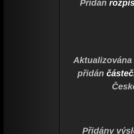
Přidán
rozpi
Aktualizována
přidán
částeč
České
Přidány výsl