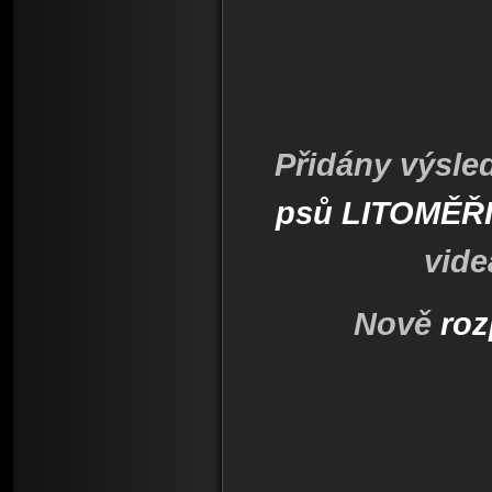
Přidány výsle
psů LITOMĚŘ
vide
Nově
roz