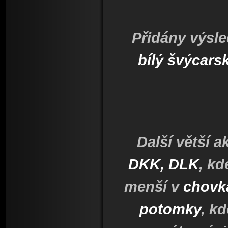
Přidány výsle
bílý švýcars
Další větší 
DKK, DLK
, kd
menší v
chovk
potomky
, k