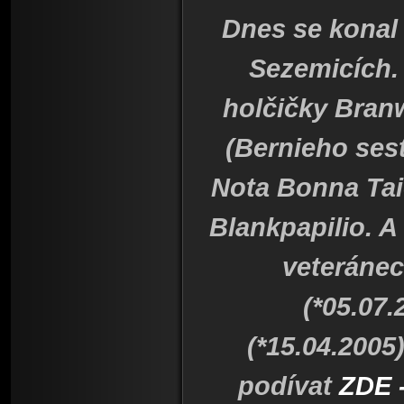
Dnes se konal 
Sezemicích.
holčičky Bran
(Bernieho sest
Nota Bonna Tai
Blankpapilio. A
veteránec
(*05.07
(*15.04.2005
podívat
ZDE 