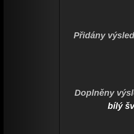
Přidány výsle
Doplněny výsle
bílý š