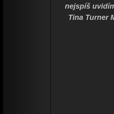
nejspíš uvidí
Tina Turner M