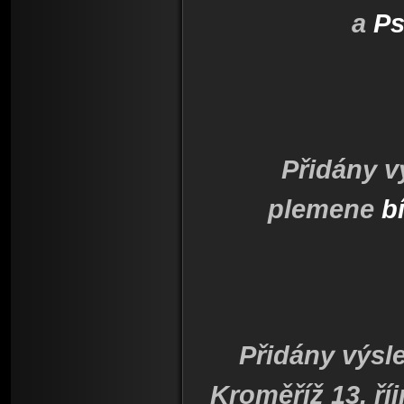
a
Ps
Přidány v
plemene
b
Přidány výsl
Kroměříž 13. ří