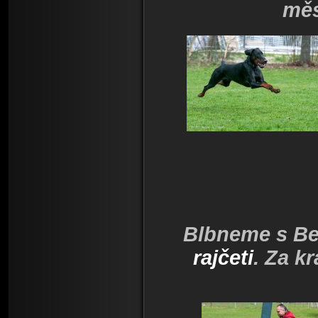
měs
Blbneme s Be
rajčeti
. Za k