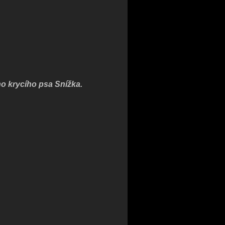
o krycího psa Snížka.