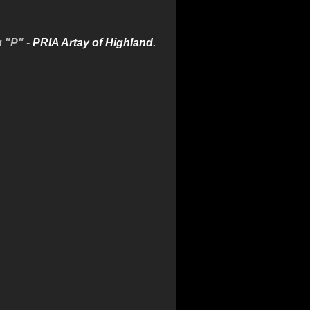
u "P" -
PRIA Artay of Highland
.