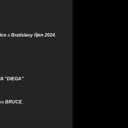
ice
a
Bratislavy říjen 2024
.
A "DIEGA"
.
lba
BRUCE
.