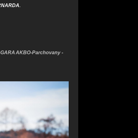
RNARDA
.
NIAGARA AKBO-Parchovany -