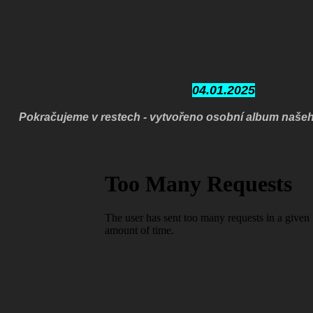
04.01.2025
Pokračujeme v restech - v
ytvořeno osobní album našeh