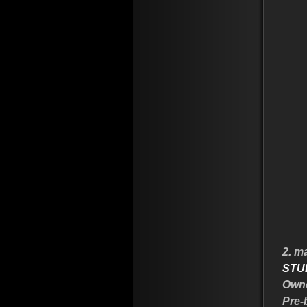
2. m
STU
Owne
Pre-