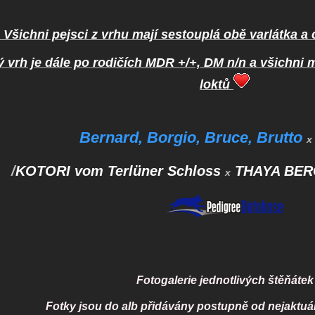
 ! Všichni pejsci z vrhu mají sestouplá obě varlátka a 
ý vrh je dále po rodičích MDR +/+, DM n/n a všichni m
loktů
Bernard, Borgio, Bruce, Brutto
x
/
KOTORI vom Terlüner Schloss
THAYA BER
x
Fotogalerie jednotlivých štěňátek
Fotky jsou do alb přidávány postupně od nejaktuál