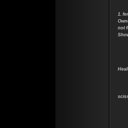
1. f
Owne
not 
Sho
Heal
scis