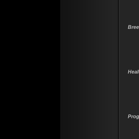
Bree
Heal
Prog