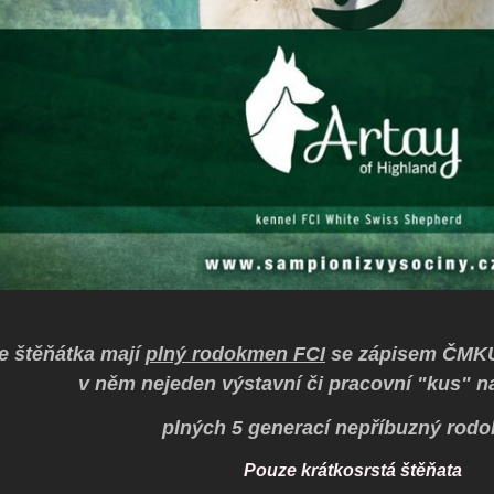
e štěňátka mají
plný rodokmen FCI
se zápisem ČMKU
v něm nejeden výstavní či pracovní "kus" n
plných 5 generací nepříbuzný rod
Pouze krátkosrstá štěňata