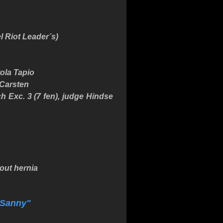
 Riot Leader´s)
rola Tapio
 Carsten
h Exc. 3 (7 fen), judge Hindse
hout hernia
"Sanny"