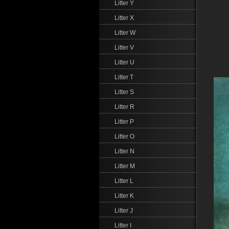
Litter Y
Litter X
Litter W
Litter V
Litter U
Litter T
Litter S
Litter R
Litter P
Litter O
Litter N
Litter M
Litter L
Litter K
Litter J
Litter I