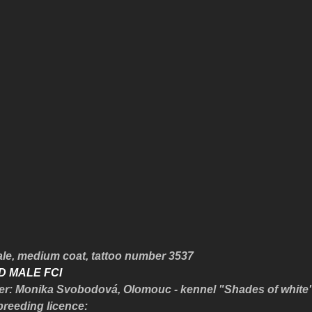
ale,
medium coat, tattoo number
3537
D MALE FCI
r: Monika Svobodová, Olomouc - kennel "Shades of white
breeding licence: