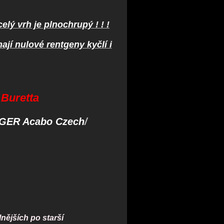
celý vrh je plnochrupý ! ! !
ají nulové rentgeny kyčlí i
Buretta
GER Acabo Czech
/
nějších po starší