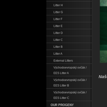
Litter H
Litter G
Litter F
Litter E
Litter D
Litter C
Litter B
Litter A
External Litters
Východoevropský ovčák /
EES Litter A
Naš
Východoevropský ovčák /
EES Litter B
Východoevropský ovčák /
EES Litter C
OUR PROGENY