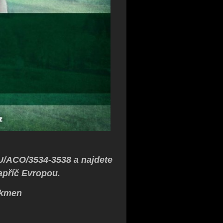
/ACO/3534-3538 a najdete
apříč Evropou.
okmen