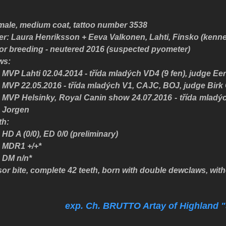
emale, medium coat, tattoo number 3538
r: Laura Henriksson + Eeva Valkonen, Lahti, Finsko (kennel
for breeding - neutered 2016 (suspected pyometer)
ws:
MVP Lahti 02.04.2014 - třída mladých VD4 (9 fen), judge Ee
MVP 22.05.2016 - třída mladých V1, CAJC, BOJ, judge Birk
MVP Helsinky, Royal Canin show 24.07.2016 - třída mladýc
Jorgen
th:
HD A (0/0), ED 0/0 (preliminary)
MDR1 +/+*
DM n/n*
sor bite, complete 42 teeth, born with double dewclaws, wit
exp. Ch. BRUTTO Artay of Highland 