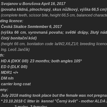
Svojanov u Borušova April 16, 2017
(povaha klidná, plnochrupý, skus nůžkový, výška 66,5 cm)
(complete teeth, scissor bite, height 66,5 cm, balanced character;
ding licence:
Česká Skalice Semtember 6, 2017
(výška 66 cm, vyrovnaná povaha; světlé drápy, žlutý nád
čistý bonitační kód)
(height 66 cm, bonitation code Ia/W2,X6,Z1/I; breeding licenc
Ing. Leoš Jančík)
th:
HD A (DKK 0/0) 23 months; both angles 105
º
ED 0 (DLK 0/0)
MDR1 +/+
DM n/n
carrier long coat
eny:
July 2018 mating took place but the female was not pregna
* 23.10.2018 C litter in kennel "Černý květ" - mother ALD
2 males, 2 females