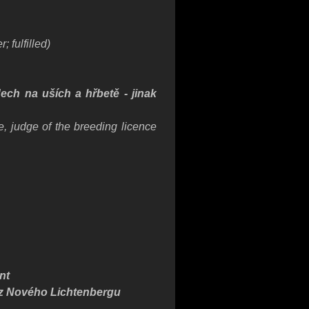
 fulfilled)
ech na uších a hřbetě - jinak
e, judge of the breeding licence
nt
A z Nového Lichtenbergu