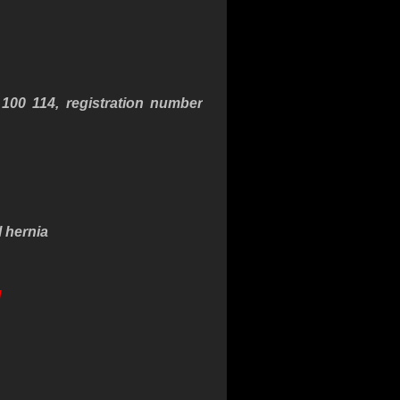
 100 114
, registration number
l hernia
d