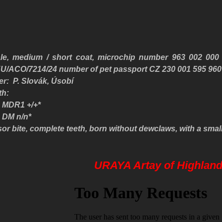
le, medium / short coat
, microchip number 963 002 000
/ACO/7214/24 number of pet passport CZ 230 001 595 960
r: P. Slovák, Úsobí
th:
MDR1 +/+*
DM n/n*
sor bite, complete teeth,
born without dewclaws, with a smal
URAYA Artay of Highlan