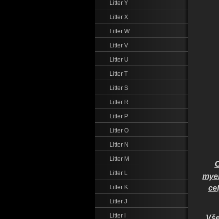
Litter Y
Litter X
Litter W
Litter V
Litter U
Litter T
Litter S
Litter R
Litter P
Litter O
Litter N
Litter M
Litter L
myel
Litter K
ce
Litter J
Litter I
Vše