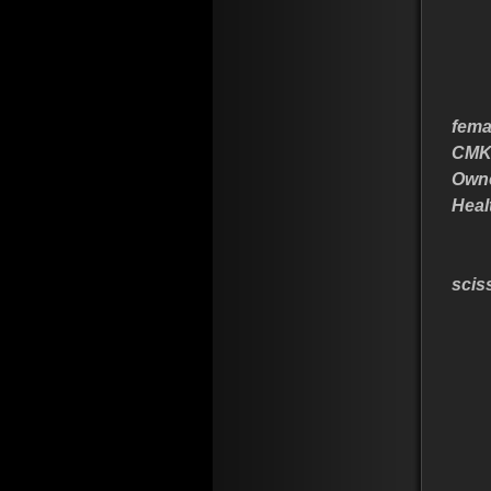
fema
CMKU
Owne
Heal
scis