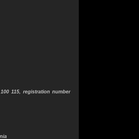
 100 115
, registration number
nia