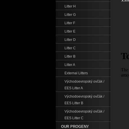
Litter H
Litter G
Litter F
Litter E
Litter D
Litter C
Litter B
Litter A
External Litters
Východoevropský ovčák /
EES Litter A
Východoevropský ovčák /
EES Litter B
Východoevropský ovčák /
EES Litter C
OUR PROGENY