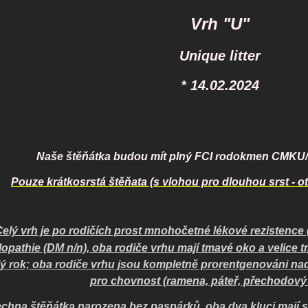
Vrh "U"
Unique litter
* 14.02.2024
Naše štěňátka budou mít plný FCI rodokmen CMKU
Pouze krátkosrstá štěňata (s vlohou pro dlouhou srst - o
C
elý vrh je po rodičích prost mnohočetné lékové rezistence
opathie (DM n/n), oba rodiče vrhu mají tmavé oko a velice
lý rok; oba rodiče vrhu jsou kompletně prorentgenováni na
pro chovnost (ramena, páteř, přechodový 
chna štěňátka narozena bez paspárků, oba dva kluci mají s