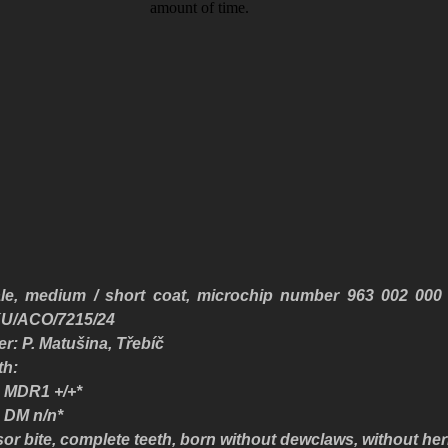
le, medium / short coat
, microchip number 963 002 000
U/ACO/7215/24
r: P. Matušina, Třebíč
th:
MDR1 +/+*
DM n/n*
sor bite, complete teeth,
born without dewclaws, without her