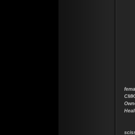
fema
CMK
Owne
Heal
scis