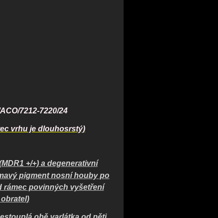
/ACO/7212-7220/24
tec vrhu je dlouhosrstý)
 (MDR1 +/+) a degenerativní
 tmavý pigment nosní houby po
d rámec povinných vyšetření
obratel)
estouplá obě varlátka od pěti